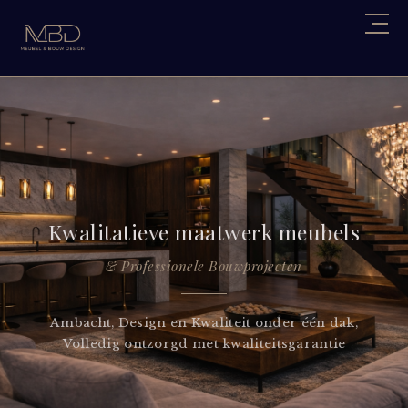
Kwalitatieve maatwerk meubels
& Professionele Bouwprojecten
Ambacht, Design en Kwaliteit onder één dak,
Volledig ontzorgd met kwaliteitsgarantie